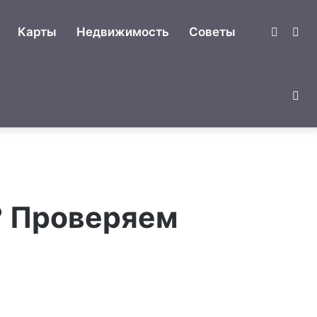
Switch
Ис
Карты
Недвижимость
Советы
skin
Сл
ст
? Проверяем