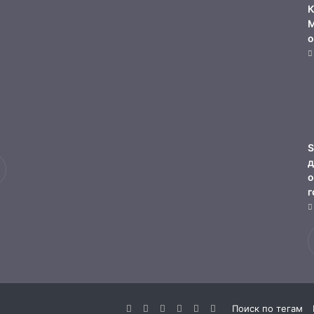
К
М
о
S
д
о
г
Facebook
Twitter
YouTube
vk.com
Одноклассники
Telegram
Поиск по тегам