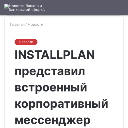
Искат
М
Главная
/
Новости
Новости
INSTALLPLAN
представил
встроенный
корпоративный
мессенджер