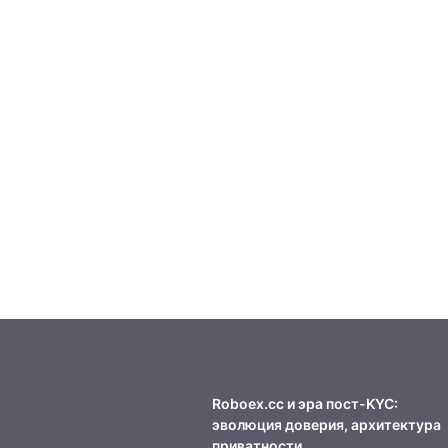
Roboex.cc и эра пост-KYC:
эволюция доверия, архитектура
приватности