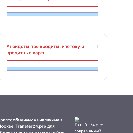
Анекдоты про кредиты, ипотеку и
кредитные карты
риптообменник на наличные в
оскве: Transfer24.pro для
бмена криптовалюты на рубли