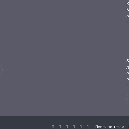
К
М
о
S
д
о
г
Facebook
Twitter
YouTube
vk.com
Одноклассники
Telegram
Поиск по тегам