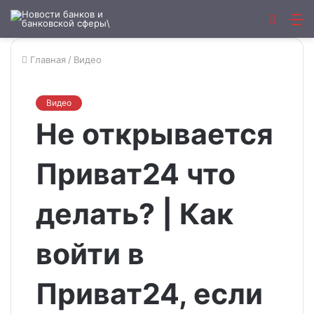
Искат
М
Главная
/
Видео
Видео
Не открывается
Приват24 что
делать? | Как
войти в
Приват24, если