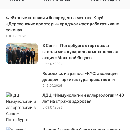
к
и
Фейковые подписи и беспредел на местах. Клуб
«Деревенские просторы» проджолжает работать «вне
закона»
01.08.2026
В Санкт-Петербурге стартовала
вторая международная молодежная
акция «Молодой Янцзы»
22.07.2026
Roboex.cc и эра пост-KYC: эволюция
доверия, архитектура приватности
13.07.2026
ЛДЦ «Иммунологии и аллергологии»: 40
лет на страже здоровья
09.07.2026
Шаров Алексей: «Кадры нельзя купить