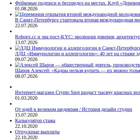
Фейковые подписи и беспредел на местах. Клуб «Деревен
01.08.2026
В Санкт-Петербурге стартовала вторая международная 
22.07.2026
Roboex.cc и эра пост-KYC: эволюция доверия, архитекту
13.07.2026
ЛДЦ «Иммунологии и аллергологии»: 40 лет на страже з
09.07.2026
Шаров Алексей: «Кадры нельзя купить — их можно тольк
08.07.2026
Интернет-магазин Crypto Spot раздаст тысячу красных роз
01.03.2020
От идей к великим шедеврам / История дизайн студии
15.07.2020
Калькулятор стажа
22.10.2020
Отпускные выплаты
22.10.2020