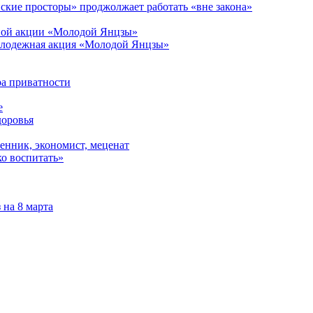
ские просторы» проджолжает работать «вне закона»
молодежная акция «Молодой Янцзы»
ра приватности
доровья
о воспитать»
 на 8 марта