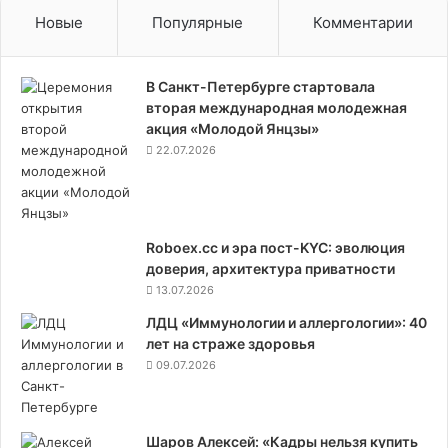
и
Новые
Популярные
Комментарии
к
и
В Санкт-Петербурге стартовала
вторая международная молодежная
акция «Молодой Янцзы»
22.07.2026
Roboex.cc и эра пост-KYC: эволюция
доверия, архитектура приватности
13.07.2026
ЛДЦ «Иммунологии и аллергологии»: 40
лет на страже здоровья
09.07.2026
Шаров Алексей: «Кадры нельзя купить