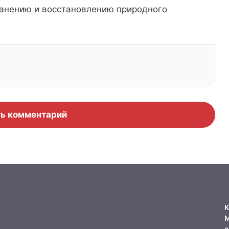
ранению и восстановлению природного
ь комментарий
К
М
о