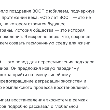
епло поздравил ВООП с юбилеем, подчеркнув
 протяжении века: «Сто лет ВООП — это не
т, на котором строится будущее
траны. История общества — это история
околения. Я искренне верю, что, сохраняя
жем создать гармоничную среду для жизни
й — это повод для переосмысления подходов
 мира. Он предложил новую парадигму
олжна прийти на смену линейному
 предотвращение деградации экосистем и
ю комплексного процесса восстановления.
ипам восстановления экосистем в рамках
ров подробно рассказал о глобальной