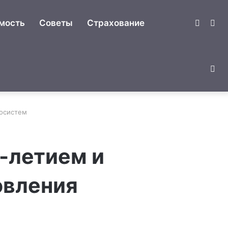
Switch
Ис
мость
Советы
Страхование
skin
Сл
косистем
ст
-летием и
овления