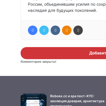
России, объединившим усилия по сох
наследия для будущих поколений.
Facebook
Twitter
Вконтакте
Одноклассники
Печатать
Добавит
Комментарии закрыты!
Roboex.cc и эра пост-KYC:
эволюция доверия, архитектура
приватности