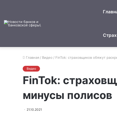
Главн
Страх
Главная
/
Видео
/
FinTok: страховщиков обяжут раск
Видео
FinTok: страхов
минусы полисов
21.10.2021