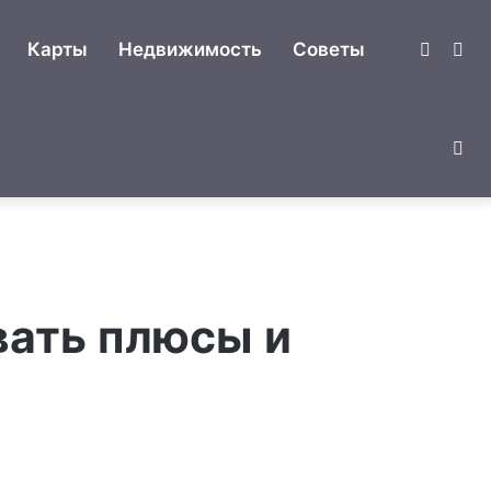
Switch
Ис
Карты
Недвижимость
Советы
skin
Сл
ст
вать плюсы и