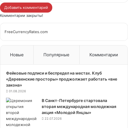
c
i
о
н
a
l
ч
Добавить комментарий
e
t
н
о
t
e
а
Комментарии закрыты!
b
t
т
к
s
g
т
o
e
а
л
A
r
а
o
r
к
а
p
a
т
FreeCurrencyRates.com
k
т
с
p
m
ь
е
с
н
и
Новые
Популярные
Комментарии
к
и
Фейковые подписи и беспредел на местах. Клуб
«Деревенские просторы» проджолжает работать «вне
закона»
01.08.2026
В Санкт-Петербурге стартовала
вторая международная молодежная
акция «Молодой Янцзы»
22.07.2026