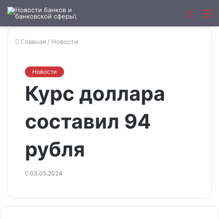
Искат
М
Главная
/
Новости
Новости
Курс доллара
составил 94
рубля
03.05.2024