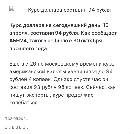
Курс доллара на сегодняшний день, 16
апреля, составил 94 рубля. Как сообщает
АБН24, такого не было с 30 октября
прошлого года.
Ещё в 7:26 по московскому времени курс
американской валюты увеличился до 94
рублей 4 копеек. Однако спустя час он
составил 93 рубля 98 копеек. Сейчас, как
пишут эксперты, курс продолжает
колебаться.
03.05.2024
F
T
В
О
W
T
П
a
w
к
д
h
e
е