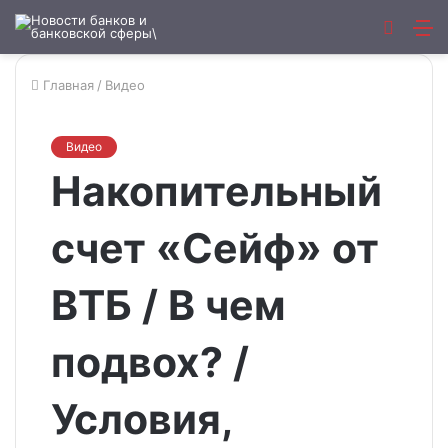
Искат
М
Главная
/
Видео
Видео
Накопительный
счет «Сейф» от
ВТБ / В чем
подвох? /
Условия,